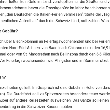
hrer ließen kein Geld im Land, verstopften nur die Straßen und v
arlamentsdebatte, bevor die Transitgebühr im März beschlossen 
n „den Deutschen die Italien-Ferien vermiesen“, titelte der „Ta
sentlichen Aufenthalt“ durch die Schweiz fährt, soll zahlen. Was
e Gebühr?
ch über Blechkolonnen an Feiertagswochenenden und bei Ferien
gsten Nord-Süd-Achsen: von Basel nach Chiasso durch den 16,9 
nel oder von St. Margarethen nach Bellinzona durch den 6,6 Kil
 Vor Feiertagswochenenden wie Pfingsten und im Sommer staut s
en?
nzelheiten gefeilt. Im Gespräch ist eine Gebühr in Höhe von durc
ro). Die Durchfahrt soll zu Spitzenzeiten besonders teuer werden
uber auf andere Reisezeiten ausweichen. Das Ganze soll einen 
onenbetrag in die Schweizer Kassen spülen.