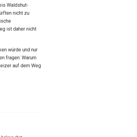
eis Waldshut-
rften nicht zu
ische
g ist daher nicht
ken würde und nur
gen fragen: Warum
hweizer auf dem Weg