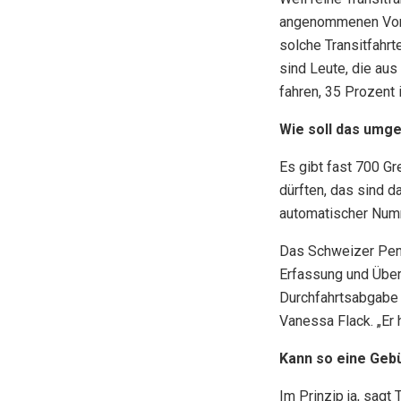
angenommenen Vorla
solche Transitfahr
sind Leute, die au
fahren, 35 Prozent 
Wie soll das umg
Es gibt fast 700 G
dürften, das sind d
automatischer Numm
Das Schweizer Pend
Erfassung und Über
Durchfahrtsabgabe 
Vanessa Flack. „Er 
Kann so eine Gebü
Im Prinzip ja, sag