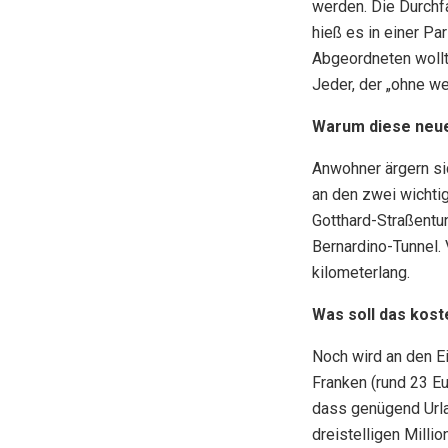
werden. Die Durchfa
hieß es in einer P
Abgeordneten wollte
Jeder, der „ohne we
Warum diese neu
Anwohner ärgern si
an den zwei wichti
Gotthard-Straßentun
Bernardino-Tunnel.
kilometerlang.
Was soll das kost
Noch wird an den Ei
Franken (rund 23 Eu
dass genügend Urla
dreistelligen Milli