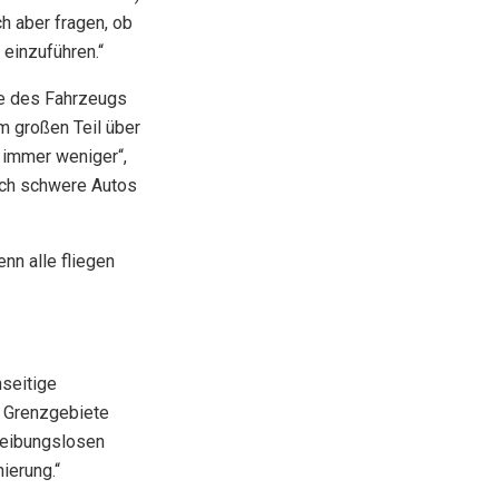
 aber fragen, ob
 einzuführen.“
ße des Fahrzeugs
um großen Teil über
 immer weniger“,
urch schwere Autos
nn alle fliegen
seitige
e Grenzgebiete
reibungslosen
ierung.“