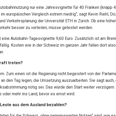
 Autobahnnutzung nur eine Jahresvignette für 40 Franken (knapp 44
im europäischen Vergleich extrem niedrig“, sagt Kevin Riehl, Doz
nd Verkehrsplanung der Universität ETH in Zürich. Ob eine höher
Verkehr besser zu verteilen, müsse getestet werden.
t eine Autobahn-Tagesvignette 9,60 Euro. Zusätzlich ist am Bren
 fällig. Kosten wie in der Schweiz im ganzen Jahr fallen dort also
an.
raft treten?
rn. Zum einen ist die Regierung nicht begeistert von der Parlam
e an den Tag legen, die Umsetzung auszuarbeiten. Sie sagt auch,
ksabstimmung nötig sei. Das würde den Start weiter verzögern. 
e oder mehr ins Land, bevor es ernst wird.
 Leute aus dem Ausland bezahlen?
ahrten für die Schweiz „ohne nennenswerten Nutzen“ sind, wie es 