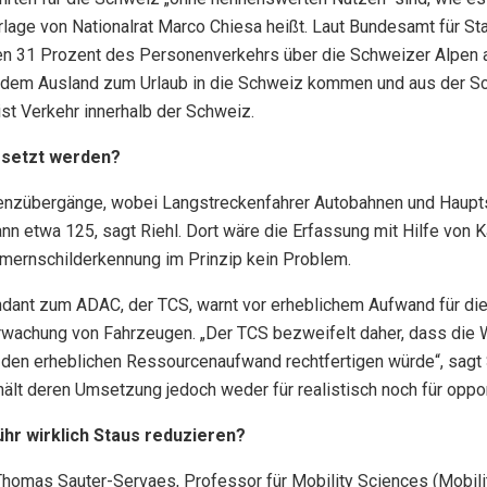
ge von Nationalrat Marco Chiesa heißt. Laut Bundesamt für Sta
ten 31 Prozent des Personenverkehrs über die Schweizer Alpen 
s dem Ausland zum Urlaub in die Schweiz kommen und aus der S
ist Verkehr innerhalb der Schweiz.
esetzt werden?
renzübergänge, wobei Langstreckenfahrer Autobahnen und Haup
ann etwa 125, sagt Riehl. Dort wäre die Erfassung mit Hilfe von
ernschilderkennung im Prinzip kein Problem.
ant zum ADAC, der TCS, warnt vor erheblichem Aufwand für di
wachung von Fahrzeugen. „Der TCS bezweifelt daher, dass die 
den erheblichen Ressourcenaufwand rechtfertigen würde“, sagt
hält deren Umsetzung jedoch weder für realistisch noch für oppor
hr wirklich Staus reduzieren?
t Thomas Sauter-Servaes, Professor für Mobility Sciences (Mobil