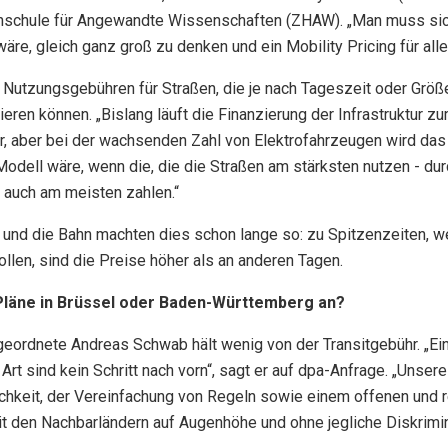
hschule für Angewandte Wissenschaften (ZHAW). „Man muss sich
wäre, gleich ganz groß zu denken und ein Mobility Pricing für alle
 Nutzungsgebühren für Straßen, die je nach Tageszeit oder Grö
ieren können. „Bislang läuft die Finanzierung der Infrastruktur z
er, aber bei der wachsenden Zahl von Elektrofahrzeugen wird das
s Modell wäre, wenn die, die die Straßen am stärksten nutzen - d
- auch am meisten zahlen.“
und die Bahn machten dies schon lange so: zu Spitzenzeiten, we
llen, sind die Preise höher als an anderen Tagen.
läne in Brüssel oder Baden-Württemberg an?
ordnete Andreas Schwab hält wenig von der Transitgebühr. „Ein
t sind kein Schritt nach vorn“, sagt er auf dpa-Anfrage. „Unser
ichkeit, der Vereinfachung von Regeln sowie einem offenen und 
den Nachbarländern auf Augenhöhe und ohne jegliche Diskrimin