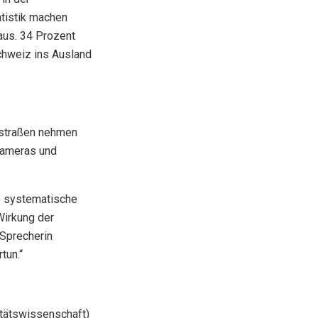
tistik machen
aus. 34 Prozent
chweiz ins Ausland
tstraßen nehmen
 Kameras und
e systematische
Wirkung der
 Sprecherin
tun.“
itätswissenschaft)