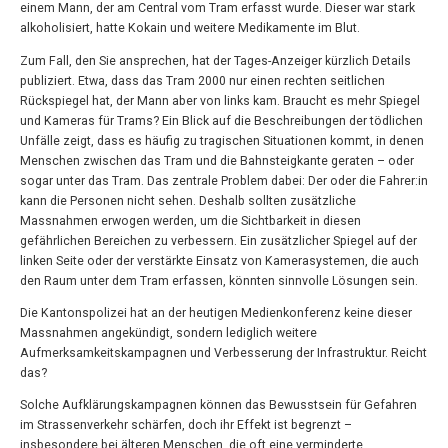
einem Mann, der am Central vom Tram erfasst wurde. Dieser war stark
alkoholisiert, hatte Kokain und weitere Medikamente im Blut.
Zum Fall, den Sie ansprechen, hat der Tages-Anzeiger kürzlich Details
publiziert. Etwa, dass das Tram 2000 nur einen rechten seitlichen
Rückspiegel hat, der Mann aber von links kam. Braucht es mehr Spiegel
und Kameras für Trams? Ein Blick auf die Beschreibungen der tödlichen
Unfälle zeigt, dass es häufig zu tragischen Situationen kommt, in denen
Menschen zwischen das Tram und die Bahnsteigkante geraten – oder
sogar unter das Tram. Das zentrale Problem dabei: Der oder die Fahrer:in
kann die Personen nicht sehen. Deshalb sollten zusätzliche
Massnahmen erwogen werden, um die Sichtbarkeit in diesen
gefährlichen Bereichen zu verbessern. Ein zusätzlicher Spiegel auf der
linken Seite oder der verstärkte Einsatz von Kamerasystemen, die auch
den Raum unter dem Tram erfassen, könnten sinnvolle Lösungen sein.
Die Kantonspolizei hat an der heutigen Medienkonferenz keine dieser
Massnahmen angekündigt, sondern lediglich weitere
Aufmerksamkeitskampagnen und Verbesserung der Infrastruktur. Reicht
das?
Solche Aufklärungskampagnen können das Bewusstsein für Gefahren
im Strassenverkehr schärfen, doch ihr Effekt ist begrenzt –
insbesondere bei älteren Menschen, die oft eine verminderte