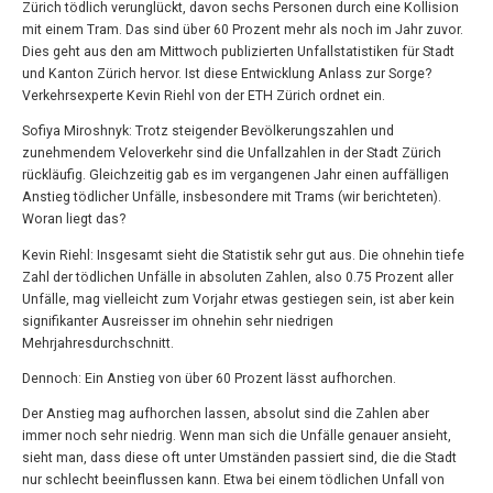
Zürich tödlich verunglückt, davon sechs Personen durch eine Kollision
mit einem Tram. Das sind über 60 Prozent mehr als noch im Jahr zuvor.
Dies geht aus den am Mittwoch publizierten Unfallstatistiken für Stadt
und Kanton Zürich hervor. Ist diese Entwicklung Anlass zur Sorge?
Verkehrsexperte Kevin Riehl von der ETH Zürich ordnet ein.
Sofiya Miroshnyk: Trotz steigender Bevölkerungszahlen und
zunehmendem Veloverkehr sind die Unfallzahlen in der Stadt Zürich
rückläufig. Gleichzeitig gab es im vergangenen Jahr einen auffälligen
Anstieg tödlicher Unfälle, insbesondere mit Trams (wir berichteten).
Woran liegt das?
Kevin Riehl: ​​Insgesamt sieht die Statistik sehr gut aus. Die ohnehin tiefe
Zahl der tödlichen Unfälle in absoluten Zahlen, also 0.75 Prozent aller
Unfälle, mag vielleicht zum Vorjahr etwas gestiegen sein, ist aber kein
signifikanter Ausreisser im ohnehin sehr niedrigen
Mehrjahresdurchschnitt.
Dennoch: Ein Anstieg von über 60 Prozent lässt aufhorchen.
Der Anstieg mag aufhorchen lassen, absolut sind die Zahlen aber
immer noch sehr niedrig. Wenn man sich die Unfälle genauer ansieht,
sieht man, dass diese oft unter Umständen passiert sind, die die Stadt
nur schlecht beeinflussen kann. Etwa bei einem tödlichen Unfall von