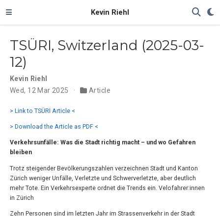
Kevin Riehl
TSÜRI, Switzerland (2025-03-
12)
Kevin Riehl
Wed, 12 Mar 2025
Article
> Link to TSÜRI Article <
> Download the Article as PDF <
Verkehrsunfälle: Was die Stadt richtig macht – und wo Gefahren
bleiben
Trotz steigender Bevölkerungszahlen verzeichnen Stadt und Kanton
Zürich weniger Unfälle, Verletzte und Schwerverletzte, aber deutlich
mehr Tote. Ein Verkehrsexperte ordnet die Trends ein. Velofahrer:innen
in Zürich
Zehn Personen sind im letzten Jahr im Strassenverkehr in der Stadt